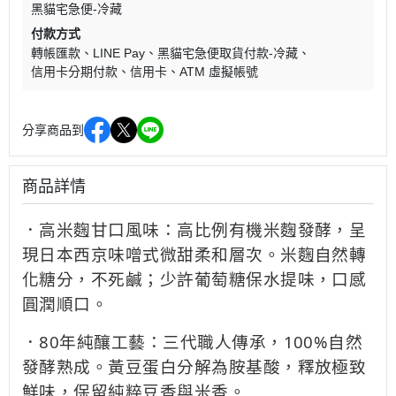
黑貓宅急便-冷藏
付款方式
轉帳匯款
LINE Pay
黑貓宅急便取貨付款-冷藏
信用卡分期付款
信用卡
ATM 虛擬帳號
分享商品到
商品詳情
．高米麴甘口風味：高比例有機米麴發酵，呈
現日本西京味噌式微甜柔和層次。米麴自然轉
化糖分，不死鹹；少許葡萄糖保水提味，口感
圓潤順口。
．80年純釀工藝：三代職人傳承，100%自然
發酵熟成。黃豆蛋白分解為胺基酸，釋放極致
鮮味，保留純粹豆香與米香。