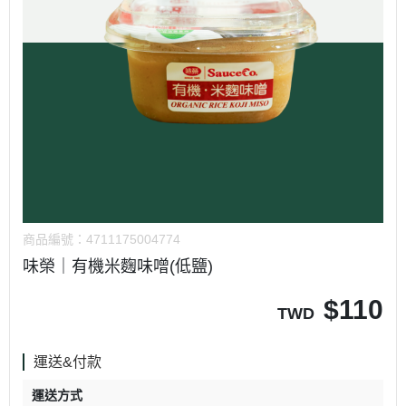
商品編號：
4711175004774
味榮｜有機米麴味噌(低鹽)
$
110
TWD
運送&付款
運送方式