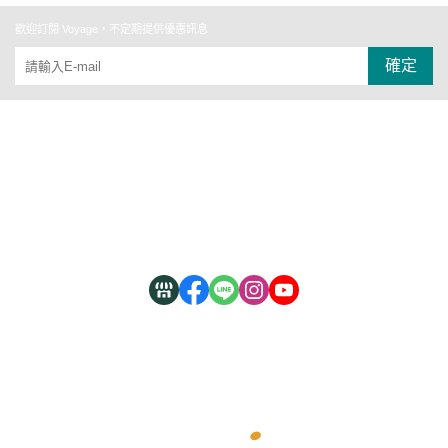
歡迎訂閱 Voyage，不定期提供優惠訊息
確定
關於
全部商品
付款方式說明
現金積點規則