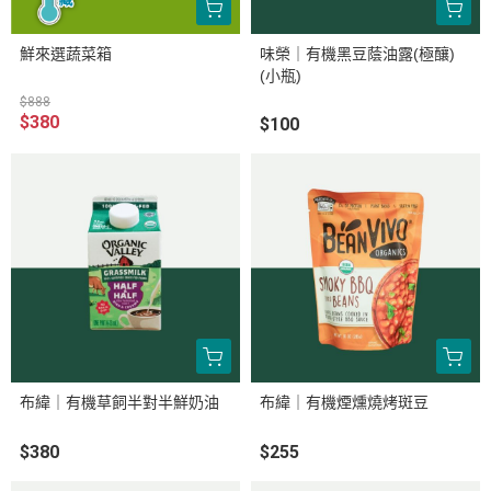
鮮來選蔬菜箱
味榮｜有機黑豆蔭油露(極釀)
(小瓶)
$888
$380
$100
布緯｜有機草飼半對半鮮奶油
布緯｜有機煙燻燒烤斑豆
$380
$255