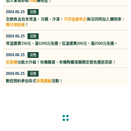
加入會員即贈
50點
購物金！
2024.06.15
公告
全館商品包含常溫、冷藏、冷凍，
不同溫層商品
無法同時加入購物車，
需分開結帳
！
2024.06.15
公告
常溫運費150元，滿1200元免運 / 低溫運費200
元
，滿
2500元免運。
2024.06.15
公告
定期購
功能大升級！有機雞蛋、有機陶甕滴雞精定期免運送到家！
2024.06.15
公告
歡迎預約參加各式
食農體驗
活動！
emoji_objects
最新文章
亞植有機
亞植有機
亞植有機
2024亞
全國銷售
navigate_before
navigate_next
鮮有蛋有
雞蛋，芬
鮮有蛋榮
植有機農
據點